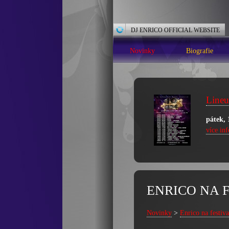
DJ ENRICO OFFICIAL WEBSITE
Novinky
Biografie
Lineu
pátek, 
více in
ENRICO NA 
Novinky
>
Enrico na festiv