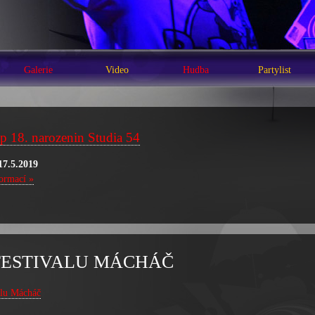
Galerie
Video
Hudba
Partylist
p 18. narozenin Studia 54
17.5.2019
formací »
FESTIVALU MÁCHÁČ
alu Mácháč