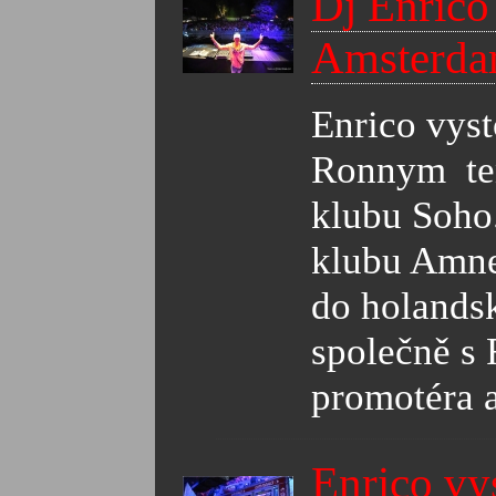
Dj Enrico
Amsterda
Enrico vys
Ronnym ten
klubu Soho
klubu Amnes
do holandsk
společně s
promotéra a
Enrico vy