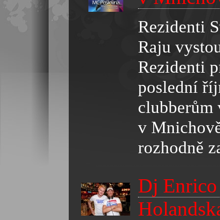
Rezidenti S
Raju vysto
Rezidenti p
poslední ří
clubberům 
v Mnichově 
rozhodně za
Dj Enrico
Holandsk