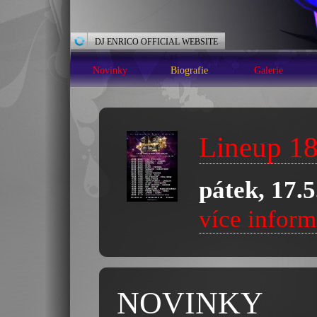
DJ ENRICO OFFICIAL WEBSITE
Novinky
Biografie
Galerie
Lineup 18
pátek, 17.
více inform
NOVINKY