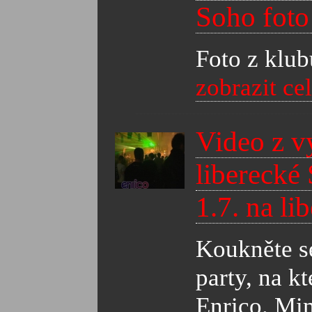
Soho foto
Foto z klub
zobrazit ce
Video z v
liberecké 
1.7. na li
Koukněte se
party, na k
Enrico. Mim