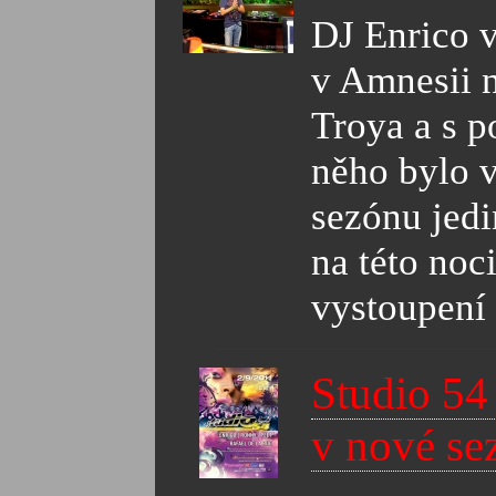
DJ Enrico v
v Amnesii n
Troya a s p
něho bylo v
sezónu jedi
na této noc
vystoupení 
Studio 54
v nové se