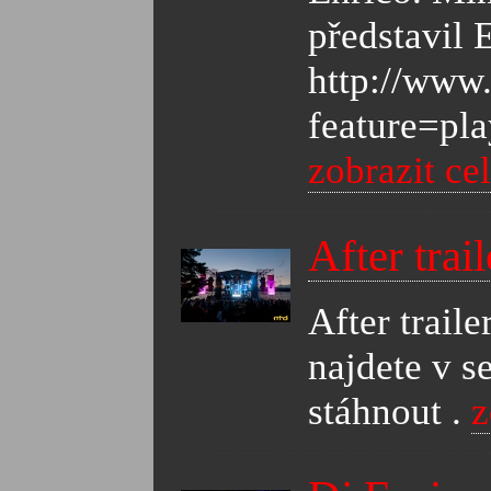
představil 
http://www
feature=
zobrazit ce
After tra
After trail
najdete v s
stáhnout .
z