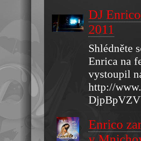
DJ Enrico
2011
Shlédněte s
Enrica na f
vystoupil n
http://www
DjpBpVZ
Enrico za
v Mnichov