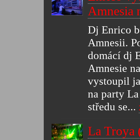
Amnesia n
Dj Enrico 
Amnesii. Po
domácí dj E
Amnesie na 
vystoupil j
na party La
středu se...
La Troya 