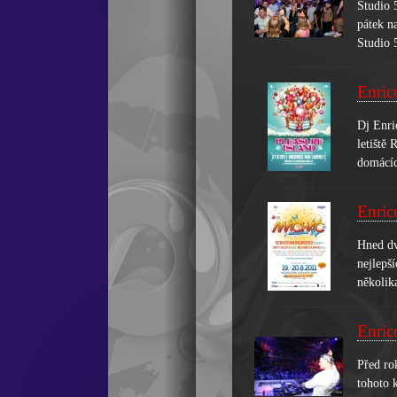
Studio 
pátek n
Studio 
Enric
Dj Enri
letiště
domácíc
Enric
Hned dv
nejlepš
několika
Enric
Před ro
tohoto 