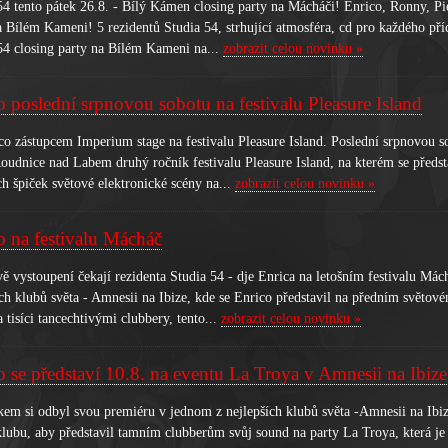
54 tento pátek 26.8. - Bílý Kámen closing party na Mácháči! Enrico, Ronny, Pie
a Bílém Kameni! 5 rezidentů Studia 54, strhující atmosféra, cd pro každého příc
54 closing party na Bílém Kameni na...
zobrazit celou novinku »
o poslední srpnovou sobotu na festivalu Pleasure Island
co zástupcem Imperium stage na festivalu Pleasure Island. Poslední srpnovou s
 Roudnice nad Labem druhý ročník festivalu Pleasure Island, na kterém se předs
h špiček světové elektronické scény na...
zobrazit celou novinku »
o na festivalu Mácháč
ě vystoupení čekají rezidenta Studia 54 - dje Enrica na letošním festivalu Mác
ích klubů světa - Amnesii na Ibize, kde se Enrico představil na předním světo
 tisíci tancechtivými clubbery, tento...
zobrazit celou novinku »
o se představí 10.8. na eventu La Troya v Amnesii na Ibize
kem si odbyl svou premiéru v jednom z nejlepších klubů světa -Amnesii na Ibize
klubu, aby představil tamním clubberům svůj sound na party La Troya, která j