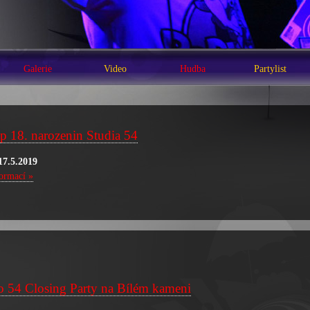
Galerie
Video
Hudba
Partylist
p 18. narozenin Studia 54
17.5.2019
formací »
o 54 Closing Party na Bílém kameni