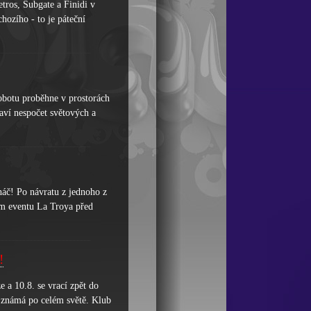
tros, Subgate a Finidi v
hozího - to je páteční
obotu proběhne v prostorách
taví nespočet světových a
háč! Po návratu z jednoho z
vém eventu La Troya před
!
 a 10.8. se vrací zpět do
e známá po celém světě. Klub