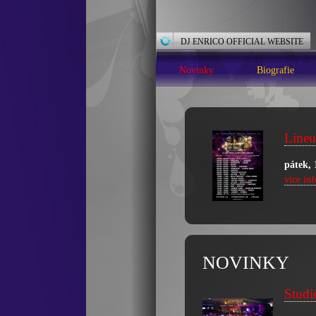
DJ ENRICO OFFICIAL WEBSITE
Novinky
Biografie
Lineu
pátek, 
více in
NOVINKY
Studi